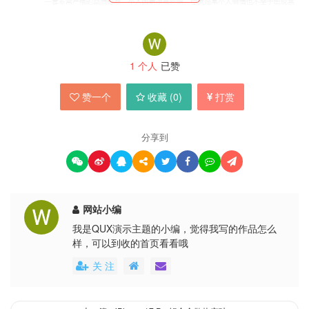
1
个人
已赞
图片
赞一个
收藏 (
0
)
打赏
短期内其他品牌难以复制，尽管短期内各家可能效
仿其视觉风格，但要达到同等实现能力仍需时日，
分享到
同时他分析iPhone 17系列出现的边缘掉漆现象，
或与采用相对较软的再生铝合金材质有关，这类环
保材料虽符合可持续发展理念，但物理属性较不稳
网站小编
定，容易因摩擦产生磨损，而此类问题在消费电子
我是QUX演示主题的小编，觉得我写的作品怎么
产品中并非个例，目前多数品牌产品都难以完全避
样，可以到收的首页看看哦
免。
关 注