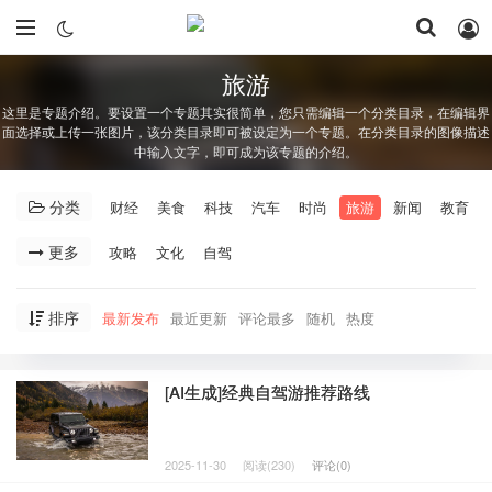
旅游
这里是专题介绍。要设置一个专题其实很简单，您只需编辑一个分类目录，在编辑界
面选择或上传一张图片，该分类目录即可被设定为一个专题。在分类目录的图像描述
中输入文字，即可成为该专题的介绍。
分类
财经
美食
科技
汽车
时尚
旅游
新闻
教育
更多
攻略
文化
自驾
排序
最新发布
最近更新
评论最多
随机
热度
[AI生成]经典自驾游推荐路线
2025-11-30
阅读(230)
评论(0)