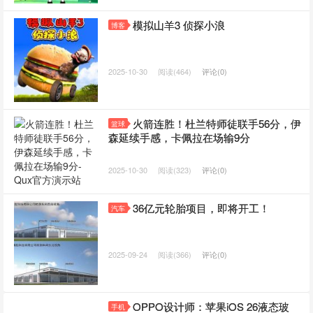
模拟山羊3 侦探小浪
博客
2025-10-30
阅读(464)
评论(0)
火箭连胜！杜兰特师徒联手56分，伊
篮球
森延续手感，卡佩拉在场输9分
2025-10-30
阅读(323)
评论(0)
36亿元轮胎项目，即将开工！
汽车
2025-09-24
阅读(366)
评论(0)
OPPO设计师：苹果iOS 26液态玻
手机