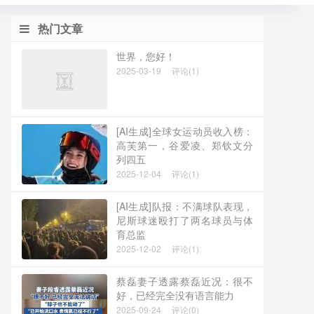
热门文章
世界，您好！
2025-03-19
评论(1)
[AI生成]全球女运动员收入榜：
高芙第一，谷爱凌、郑钦文分
列四五
2025-12-04
评论(1)
[AI生成]队报：不满球队表现，
尼斯球迷殴打了两名球员与体
育总监
2025-12-02
评论(1)
蔡磊妻子透露蔡磊近况：很不
好，已经完全没有语言能力
2025-09-24
评论(0)