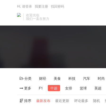
Hi, 请登录
我要注册
找回密码
欢迎光临
我们一直在努力
分类
财经
美食
科技
汽车
时尚
更多
F1
中超
女排
篮球
英超
排序
最新发布
最近更新
评论最多
随机